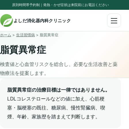
原則時間帯予約制｜発熱・かぜ症状は来院前にお電話ください
よしだ消化器内科クリニック
ホーム
>
生活習慣病
> 脂質異常症
脂質異常症
検査値と心血管リスクを総合し、必要な生活改善と薬
物療法を提案します。
脂質異常症の治療目標は一律ではありません。
LDLコレステロールなどの値に加え、心筋梗
塞・脳梗塞の既往、糖尿病、慢性腎臓病、喫
煙、年齢、家族歴を踏まえて判断します。